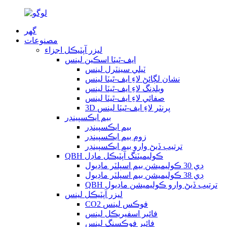
گھر
مصنوعات
ليزر آپٽيڪل اجزاء
ايف-ٿيٽا اسڪين لينس
ٽيلي سينٽرل لينس
نشان لڳائڻ لاءِ ايف-ٿيٽا لينس
ويلڊنگ لاءِ ايف-ٿيٽا لينس
صفائي لاءِ ايف-ٿيٽا لينس
3D پرنٽر لاءِ ايف-ٿيٽا لينس
بيم ايڪسپينڊر
بيم ايڪسپينڊر
زوم بيم ايڪسپينڊر
ترتيب ڏيڻ وارو بيم ايڪسپينڊر
QBH ڪوليميٽنگ آپٽيڪل ماڊل
ڊي 30 ڪوليميشن بيم اسپلٽر ماڊيول
ڊي 38 ڪوليميشن بيم اسپلٽر ماڊيول
QBH ترتيب ڏيڻ وارو ڪوليميشن ماڊيول
ليزر آپٽيڪل لينس
CO2 فوڪس لينس
فائبر اسفيريڪل لينس
فائبر فوڪسنگ لينس