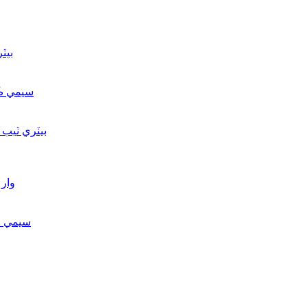
بيٽ
سيمي ڪن
بيٽري ٽيب
وار
سيمي ڪ