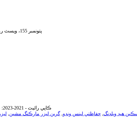
پتو
نمبر 155، ويسٽ روڊ سوهونگ، سوزو انڊسٽريل پارڪ، سوزو سٽي، جيانگسو، چين
© ڪاپي رائيٽ - 2021-2023: سڀ حق محفوظ آهن.
سڪين هيڊ ويلڊنگ
,
حفاظتي لينس ونڊو
,
گرين ليزر مارڪنگ مشين
,
ليز