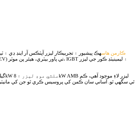
ڪارمن هاس
هڪ پيشيور ۽ تجربيڪار ليزر آپٽڪس آر اينڊ ڊي ۽ ٽ