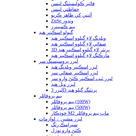
فائبر ڪوليميٽنگ لينس
حفاظتي لينس
آئيني کي ظاهر ڪريو
ZnSe ونڊوز
بيم ڪمبينرز
گيولو اسڪينر هيڊ
ويلڊنگ لاءِ گيلوو اسڪينر هيڊ
صفائي لاءِ گيلوو اسڪينر هيڊ
3D پرنٽر لاءِ گيلوو اسڪينر هيڊ
مارڪنگ لاءِ گيلوو اسڪينر هيڊ
ليزر پروسيسنگ سر
ليزر اسڪينر ويلڊنگ هيڊ
ليزر اسڪينر صفائي سر
ليزر ٽيب اسڪينر ڪٽڻ وارو سر
ليزر وبل هيڊ
ليزر 3D پرنٽنگ گيلو هيڊ
بيم پروفائلر
بيم پروفائلر (100W)
بيم پروفائلر (500W)
خودڪار M2 ماپ بيم پروفائلر
ليزر مشين ۽ لوازمات
سيرامڪ رنگ
ڪٽڻ وارو نوزل