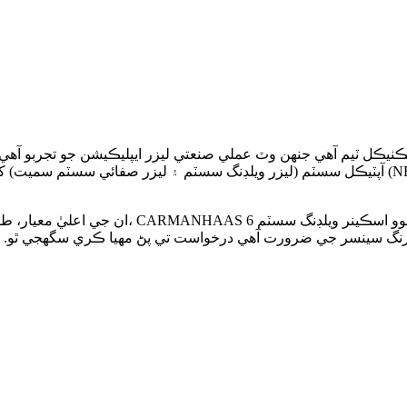
يڪنيڪل ٽيم آهي جنهن وٽ عملي صنعتي ليزر ايپليڪيشن جو تجربو آهي. ڪ
آپٽيڪل سسٽم (ليزر ويلڊنگ سسٽم ۽ ليزر صفائي سسٽم سميت) کي فعال طور تي استعمال ڪري ٿي، خا
ان جي اعليٰ معيار، طاقتور آپٽيڪل عنصرن ۽ 