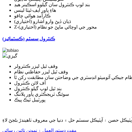
بند لوپ ڪنٽرول سان گيلوو اسڪينر هيڊ
هاءِ پاور ايف-ٿيٽا لينس
ڪارآمد هوائي چاقو
ڌيان ڏيڻ وارو اشارو (اختياري)
Z-محور جي اوچائي ماپڻ جو نظام (اختياري)
ڪنٽرول سسٽم (ڪسٽمائيز)
وقف ٿيل ليزر ڪنٽرولر
وقف ٿيل ليزر حفاظتي نظام
ظام جيڪي آٽوميٽو انڊسٽري جي وضاحتن سان مطابقت رکن ٿا
آف لائن ڪنٽرول
بند ٿيل لوپ گيلو ڪنٽرول
سوئنگ ٽريجڪٽري پاور پلاننگ
پورٽيبل ٽيڪ پيڪ
آپٽيڪل حصن ۽ آپٽيڪل سسٽم حل ۾ دنيا جي معروف ٺاهيندڙ بڻجڻ لاءِ
مفت دستورالعمل ۽ نمونن تائين رسائي