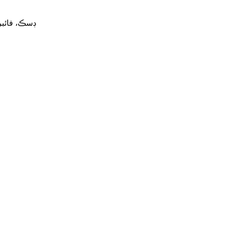
ڊسڪ، فائبر