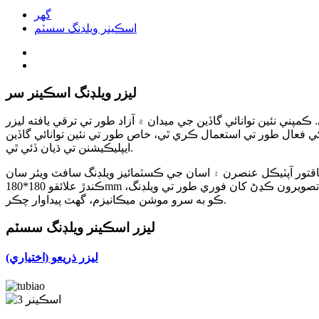
گھر
اسڪينر ويلڊنگ سسٽم
ليزر ويلڊنگ اسڪينر سر
مپني نئين توانائي گاڏين جي ميدان ۾ آزاد طور تي ترقي يافته ليزر
ص طور تي نئين توانائي گاڏين (NEV) تي پاور بيٽري، هيئر پن موٽر، IGBT ۽ ليمينيٽڊ ڪور جي ليزر
ايپليڪيشنن تي ڌيان ڏئي ٿي.
اسان جي ڪسٽمائيز ويلڊنگ سافٽ ويئر سان، CARMANHAAS گيلوو اسڪينر ويلڊنگ سسٽم 6kW ملٽي موڊ ليزر ۽ 8kW AMB ليزر لاءِ موجود آهي، ڪم
ڪندڙ علائقو 180*180mm ٿي سگهي ٿو. آساني سان ڪمن کي پروسيس ڪري ٿو جن کي مانيٽرنگ سينسر جي ضرورت آهي درخواست تي پڻ مهيا ڪري سگهجي ٿو. تصويرون ڪڍڻ کان فوري طور تي ويلڊنگ،
ڪو به سرو موشن ميڪانيزم، گهٽ پيداوار چڪر.
ليزر اسڪينر ويلڊنگ سسٽم
ليزر ذريعو (اختياري)