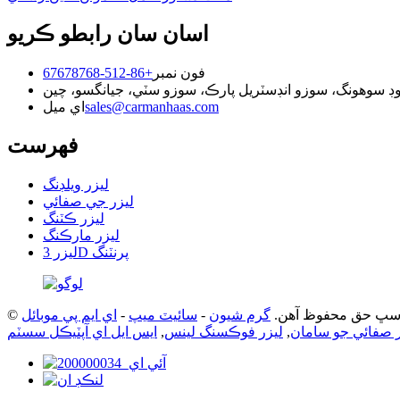
اسان سان رابطو ڪريو
فون نمبر
+86-512-67678768
sales@carmanhaas.com
اي ميل
فهرست
ليزر ويلڊنگ
ليزر جي صفائي
ليزر ڪٽنگ
ليزر مارڪنگ
ليزر 3D پرنٽنگ
گرم شيون
-
سائيٽ ميپ
-
اي ايم پي موبائل
ر صفائي جو سامان
,
ليزر فوڪسنگ لينس
,
ايس ايل اي آپٽيڪل سسٽم