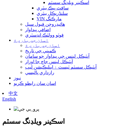
اسڪينر ويلڊنگ سسٽم
سافٽ پيڪ بيٽري
سلنڈريڪل بيٽري
VIN مارڪنگ
هائيڊروجن فيول سيل
اضافي پيداوار
فوٽو وولٽڪ انڊسٽري
اسان جي باري ۾
اسان جي باري ۾
ڪمپني جي تاريخ
آپٽيڪل لينس جي پيداوار جو سامان
آپٽيڪل لينس جاچ جا اوزار
آپٽيڪل سسٽم ٽيسٽ ۽ ايپليڪيشن ليب
رازداري پاليسي
نيوز
اسان سان رابطو ڪريو
中文
English
اسڪينر ويلڊنگ سسٽم