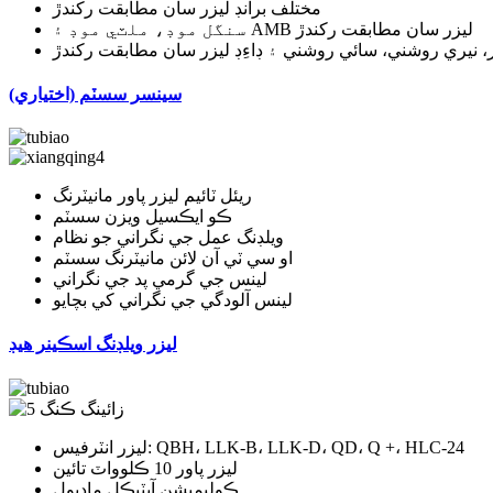
مختلف برانڊ ليزر سان مطابقت رکندڙ
سنگل موڊ، ملٽي موڊ ۽ AMB ليزر سان مطابقت رکندڙ
، نيري روشني، سائي روشني ۽ ڊاءِڊ ليزر سان مطابقت رکندڙ
سينسر سسٽم (اختياري)
ريئل ٽائيم ليزر پاور مانيٽرنگ
ڪو ايڪسيل ويزن سسٽم
ويلڊنگ عمل جي نگراني جو نظام
او سي ٽي آن لائن مانيٽرنگ سسٽم
لينس جي گرمي پد جي نگراني
لينس آلودگي جي نگراني کي بچايو
ليزر ويلڊنگ اسڪينر هيڊ
ليزر انٽرفيس: QBH، LLK-B، LLK-D، QD، Q +، HLC-24
ليزر پاور 10 ڪلوواٽ تائين
ڪوليميشن آپٽيڪل ماڊيول