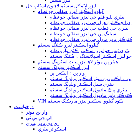
ليزر مشين
ليزر آپٽيڪل سسٽم لاءِ ون اسٽاپ حل
گيلوو اسڪينر ليزر صفائي جو نظام
بيٽري بليو فلم جي ليزر صفائي جو نظام
ري انجيڪشن هول جي ليزر صفائي جو نظام
بيٽري جي قطب جي ليزر صفائي جو نظام
سيلنگ پن جي ليزر صفائي جو نظام
ڊڪٽر پاور ماڊل جي ليزر صفائي جو نظام
گيلوو اسڪينر ليزر ڪٽنگ سسٽم
بيٽري ٽيب جو ليزر اسڪينر ڪٽڻ وارو نظام
 جو ليزر اسڪينر اسپلائسنگ ۽ ڪٽنگ سسٽم
هيئر پن موٽر لاءِ ليزر پينٽ اسٽرپنگ سسٽم
ليزر اسڪينر ويلڊنگ سسٽم
وار پن ۽ ايڪس پن
 پن ۽ ايڪس پن موٽر اسڪينر ويلڊنگ سسٽم
بيٽري سيل اسڪينر ويلڊنگ سسٽم
بيٽري پيڪ ماڊيول اسڪينر ويلڊنگ سسٽم
نڊڪٽر پاور ماڊيول اسڪينر ويلڊنگ سسٽم
VIN ڪوڊ گيلوو اسڪينر ليزر مارڪنگ سسٽم
درخواست
وار پن موٽر
آئي جي بي ٽي
اي وي پاور بيٽري
اسڪوائر بيٽري