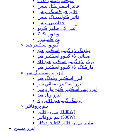
CO2 فوڪس لينس
فائبر اسفيريڪل لينس
فائبر فوڪسنگ لينس
فائبر ڪوليميٽنگ لينس
حفاظتي لينس
آئيني کي ظاهر ڪريو
ZnSe ونڊوز
بيم ڪمبينرز
گيولو اسڪينر هيڊ
ويلڊنگ لاءِ گيلوو اسڪينر هيڊ
صفائي لاءِ گيلوو اسڪينر هيڊ
3D پرنٽر لاءِ گيلوو اسڪينر هيڊ
مارڪنگ لاءِ گيلوو اسڪينر هيڊ
ليزر پروسيسنگ سر
ليزر اسڪينر ويلڊنگ هيڊ
ليزر اسڪينر صفائي سر
ليزر ٽيب اسڪينر ڪٽڻ وارو سر
ليزر وبل هيڊ
ليزر 3D پرنٽنگ گيلو هيڊ
بيم پروفائلر
بيم پروفائلر (100W)
بيم پروفائلر (500W)
خودڪار M2 ماپ بيم پروفائلر
ليزر مشين