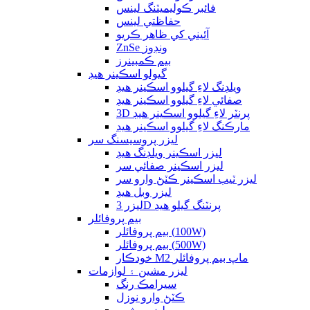
فائبر ڪوليميٽنگ لينس
حفاظتي لينس
آئيني کي ظاهر ڪريو
ZnSe ونڊوز
بيم ڪمبينرز
گيولو اسڪينر هيڊ
ويلڊنگ لاءِ گيلوو اسڪينر هيڊ
صفائي لاءِ گيلوو اسڪينر هيڊ
3D پرنٽر لاءِ گيلوو اسڪينر هيڊ
مارڪنگ لاءِ گيلوو اسڪينر هيڊ
ليزر پروسيسنگ سر
ليزر اسڪينر ويلڊنگ هيڊ
ليزر اسڪينر صفائي سر
ليزر ٽيب اسڪينر ڪٽڻ وارو سر
ليزر وبل هيڊ
ليزر 3D پرنٽنگ گيلو هيڊ
بيم پروفائلر
بيم پروفائلر (100W)
بيم پروفائلر (500W)
خودڪار M2 ماپ بيم پروفائلر
ليزر مشين ۽ لوازمات
سيرامڪ رنگ
ڪٽڻ وارو نوزل