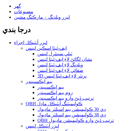
گھر
مصنوعات
ليزر ويلڊنگ ۽ مارڪنگ مشين
درجا بندي
ليزر آپٽيڪل اجزاء
ايف-ٿيٽا اسڪين لينس
ٽيلي سينٽرل لينس
نشان لڳائڻ لاءِ ايف-ٿيٽا لينس
ويلڊنگ لاءِ ايف-ٿيٽا لينس
صفائي لاءِ ايف-ٿيٽا لينس
3D پرنٽر لاءِ ايف-ٿيٽا لينس
بيم ايڪسپينڊر
بيم ايڪسپينڊر
زوم بيم ايڪسپينڊر
ترتيب ڏيڻ وارو بيم ايڪسپينڊر
QBH ڪوليميٽنگ آپٽيڪل ماڊل
ڊي 30 ڪوليميشن بيم اسپلٽر ماڊيول
ڊي 38 ڪوليميشن بيم اسپلٽر ماڊيول
QBH ترتيب ڏيڻ وارو ڪوليميشن ماڊيول
ليزر آپٽيڪل لينس