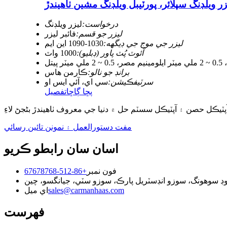
 ويلڊنگ سپلائر، پورٽيبل ويلڊنگ مشين ٺاهيندڙ
درخواست:
ليزر ويلڊنگ
ليزر جو قسم:
فائبر ليزر
ليزر جي موج جي ڊيگهه:
1030-1090 اين ايم
آئوٽ پُٽ پاور (ڊبليو):
1000 واٽ
برانڊ جو نالو:
ڪارمن هاس
سرٽيفڪيشن:
سي اي، آئي ايس او
پڇا ڳاڇا
تفصيل
آپٽيڪل حصن ۽ آپٽيڪل سسٽم حل ۾ دنيا جي معروف ٺاهيندڙ بڻجڻ لاءِ
مفت دستورالعمل ۽ نمونن تائين رسائي
اسان سان رابطو ڪريو
فون نمبر
+86-512-67678768
sales@carmanhaas.com
اي ميل
فهرست