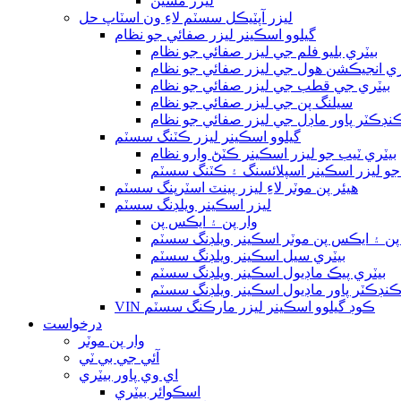
ليزر مشين
ليزر آپٽيڪل سسٽم لاءِ ون اسٽاپ حل
گيلوو اسڪينر ليزر صفائي جو نظام
بيٽري بليو فلم جي ليزر صفائي جو نظام
ري انجيڪشن هول جي ليزر صفائي جو نظام
بيٽري جي قطب جي ليزر صفائي جو نظام
سيلنگ پن جي ليزر صفائي جو نظام
ڊڪٽر پاور ماڊل جي ليزر صفائي جو نظام
گيلوو اسڪينر ليزر ڪٽنگ سسٽم
بيٽري ٽيب جو ليزر اسڪينر ڪٽڻ وارو نظام
 جو ليزر اسڪينر اسپلائسنگ ۽ ڪٽنگ سسٽم
هيئر پن موٽر لاءِ ليزر پينٽ اسٽرپنگ سسٽم
ليزر اسڪينر ويلڊنگ سسٽم
وار پن ۽ ايڪس پن
 پن ۽ ايڪس پن موٽر اسڪينر ويلڊنگ سسٽم
بيٽري سيل اسڪينر ويلڊنگ سسٽم
بيٽري پيڪ ماڊيول اسڪينر ويلڊنگ سسٽم
نڊڪٽر پاور ماڊيول اسڪينر ويلڊنگ سسٽم
VIN ڪوڊ گيلوو اسڪينر ليزر مارڪنگ سسٽم
درخواست
وار پن موٽر
آئي جي بي ٽي
اي وي پاور بيٽري
اسڪوائر بيٽري