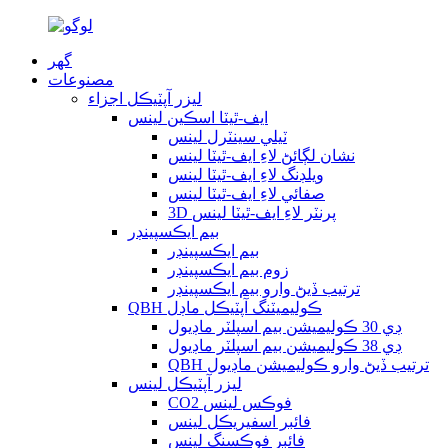
گھر
مصنوعات
ليزر آپٽيڪل اجزاء
ايف-ٿيٽا اسڪين لينس
ٽيلي سينٽرل لينس
نشان لڳائڻ لاءِ ايف-ٿيٽا لينس
ويلڊنگ لاءِ ايف-ٿيٽا لينس
صفائي لاءِ ايف-ٿيٽا لينس
3D پرنٽر لاءِ ايف-ٿيٽا لينس
بيم ايڪسپينڊر
بيم ايڪسپينڊر
زوم بيم ايڪسپينڊر
ترتيب ڏيڻ وارو بيم ايڪسپينڊر
QBH ڪوليميٽنگ آپٽيڪل ماڊل
ڊي 30 ڪوليميشن بيم اسپلٽر ماڊيول
ڊي 38 ڪوليميشن بيم اسپلٽر ماڊيول
QBH ترتيب ڏيڻ وارو ڪوليميشن ماڊيول
ليزر آپٽيڪل لينس
CO2 فوڪس لينس
فائبر اسفيريڪل لينس
فائبر فوڪسنگ لينس