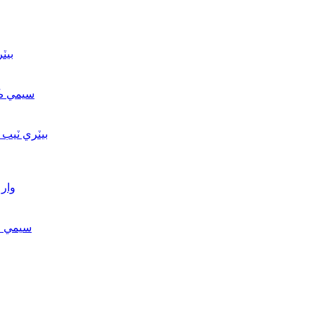
بيٽ
سيمي ڪن
بيٽري ٽيب
وار
سيمي ڪ