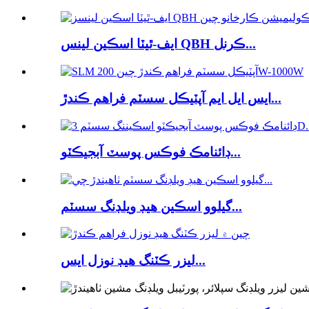
ايف-ٿيٽا اسڪين لينس QBH ڪرنل...
ايس ايل ايم آپٽيڪل سسٽم فراهم ڪندڙ...
ڊائنامڪ فوڪس پوسٽ آبجيڪٽو...
گيلوو اسڪين هيڊ ويلڊنگ سسٽم...
ليزر ڪٽنگ هيڊ نوزل ​​ايس...