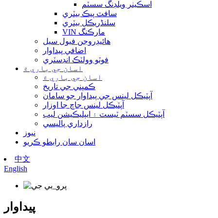
اسڪينر ويلڊنگ سسٽم
سافٽ پيڪ بيٽري
سلنڈريڪل بيٽري
VIN مارڪنگ
هائيڊروجن فيول سيل
اضافي پيداوار
فوٽو وولٽڪ انڊسٽري
اسان جي باري ۾
اسان جي باري ۾
ڪمپني جي تاريخ
آپٽيڪل لينس جي پيداوار جو سامان
آپٽيڪل لينس جاچ جا اوزار
آپٽيڪل سسٽم ٽيسٽ ۽ ايپليڪيشن ليب
رازداري پاليسي
نيوز
اسان سان رابطو ڪريو
中文
English
پيداوار