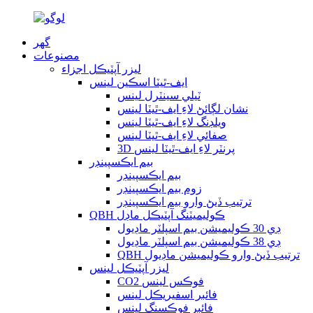
گھر
مصنوعات
ليزر آپٽيڪل اجزاء
ايف-ٿيٽا اسڪين لينس
ٽيلي سينٽرل لينس
نشان لڳائڻ لاءِ ايف-ٿيٽا لينس
ويلڊنگ لاءِ ايف-ٿيٽا لينس
صفائي لاءِ ايف-ٿيٽا لينس
3D پرنٽر لاءِ ايف-ٿيٽا لينس
بيم ايڪسپينڊر
بيم ايڪسپينڊر
زوم بيم ايڪسپينڊر
ترتيب ڏيڻ وارو بيم ايڪسپينڊر
QBH ڪوليميٽنگ آپٽيڪل ماڊل
ڊي 30 ڪوليميشن بيم اسپلٽر ماڊيول
ڊي 38 ڪوليميشن بيم اسپلٽر ماڊيول
QBH ترتيب ڏيڻ وارو ڪوليميشن ماڊيول
ليزر آپٽيڪل لينس
CO2 فوڪس لينس
فائبر اسفيريڪل لينس
فائبر فوڪسنگ لينس