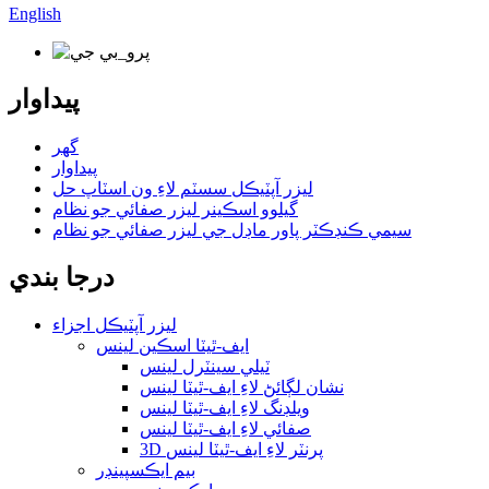
English
پيداوار
گھر
پيداوار
ليزر آپٽيڪل سسٽم لاءِ ون اسٽاپ حل
گيلوو اسڪينر ليزر صفائي جو نظام
سيمي ڪنڊڪٽر پاور ماڊل جي ليزر صفائي جو نظام
درجا بندي
ليزر آپٽيڪل اجزاء
ايف-ٿيٽا اسڪين لينس
ٽيلي سينٽرل لينس
نشان لڳائڻ لاءِ ايف-ٿيٽا لينس
ويلڊنگ لاءِ ايف-ٿيٽا لينس
صفائي لاءِ ايف-ٿيٽا لينس
3D پرنٽر لاءِ ايف-ٿيٽا لينس
بيم ايڪسپينڊر