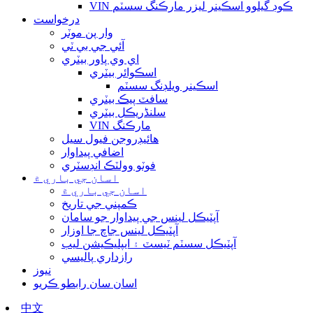
VIN ڪوڊ گيلوو اسڪينر ليزر مارڪنگ سسٽم
درخواست
وار پن موٽر
آئي جي بي ٽي
اي وي پاور بيٽري
اسڪوائر بيٽري
اسڪينر ويلڊنگ سسٽم
سافٽ پيڪ بيٽري
سلنڈريڪل بيٽري
VIN مارڪنگ
هائيڊروجن فيول سيل
اضافي پيداوار
فوٽو وولٽڪ انڊسٽري
اسان جي باري ۾
اسان جي باري ۾
ڪمپني جي تاريخ
آپٽيڪل لينس جي پيداوار جو سامان
آپٽيڪل لينس جاچ جا اوزار
آپٽيڪل سسٽم ٽيسٽ ۽ ايپليڪيشن ليب
رازداري پاليسي
نيوز
اسان سان رابطو ڪريو
中文