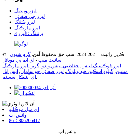
ليزر ويلڊنگ
ليزر جي صفائي
ليزر ڪٽنگ
ليزر مارڪنگ
ليزر 3D پرنٽنگ
© ڪاپي رائيٽ - 2021-2023: سڀ حق محفوظ آهن.
گرم شيون
-
سائيٽ ميپ
-
اي ايم پي موبائل
ليزر فوڪسنگ لينس
,
حفاظتي لينس ونڊو
,
گرين ليزر مارڪنگ
مشين
,
گيلوو اسڪين هيڊ ويلڊنگ
,
ليزر صفائي جو سامان
,
ايس ايل
,
اي آپٽيڪل سسٽم
اي ميل موڪليو
واٽس اپ
8615806205417
واٽس اپ