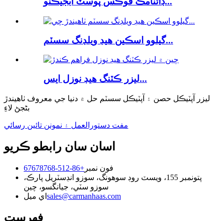
ڊائنامڪ فوڪس پوسٽ آبجيڪٽو...
گيلوو اسڪين هيڊ ويلڊنگ سسٽم...
ليزر ڪٽنگ هيڊ نوزل ​​ايس...
ليزر آپٽيڪل حصن ۽ آپٽيڪل سسٽم حل ۾ دنيا جي معروف ٺاهيندڙ
بڻجڻ لاءِ
مفت دستورالعمل ۽ نمونن تائين رسائي
اسان سان رابطو ڪريو
فون نمبر
+86-512-67678768
پتو
نمبر 155، ويسٽ روڊ سوهونگ، سوزو انڊسٽريل پارڪ،
سوزو سٽي، جيانگسو، چين
sales@carmanhaas.com
اي ميل
فهرست