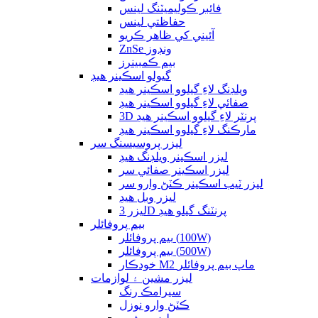
فائبر ڪوليميٽنگ لينس
حفاظتي لينس
آئيني کي ظاهر ڪريو
ZnSe ونڊوز
بيم ڪمبينرز
گيولو اسڪينر هيڊ
ويلڊنگ لاءِ گيلوو اسڪينر هيڊ
صفائي لاءِ گيلوو اسڪينر هيڊ
3D پرنٽر لاءِ گيلوو اسڪينر هيڊ
مارڪنگ لاءِ گيلوو اسڪينر هيڊ
ليزر پروسيسنگ سر
ليزر اسڪينر ويلڊنگ هيڊ
ليزر اسڪينر صفائي سر
ليزر ٽيب اسڪينر ڪٽڻ وارو سر
ليزر وبل هيڊ
ليزر 3D پرنٽنگ گيلو هيڊ
بيم پروفائلر
بيم پروفائلر (100W)
بيم پروفائلر (500W)
خودڪار M2 ماپ بيم پروفائلر
ليزر مشين ۽ لوازمات
سيرامڪ رنگ
ڪٽڻ وارو نوزل