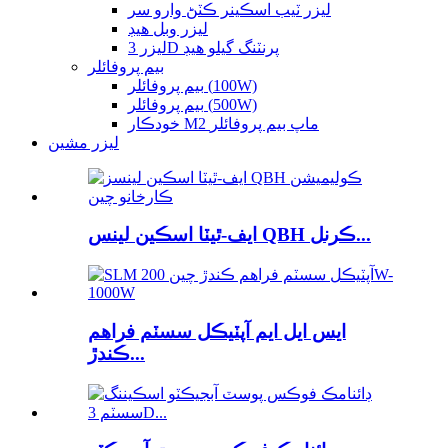
ليزر ٽيب اسڪينر ڪٽڻ وارو سر
ليزر وبل هيڊ
ليزر 3D پرنٽنگ گيلو هيڊ
بيم پروفائلر
بيم پروفائلر (100W)
بيم پروفائلر (500W)
خودڪار M2 ماپ بيم پروفائلر
ليزر مشين
ايف-ٿيٽا اسڪين لينس QBH ڪرنل...
ايس ايل ايم آپٽيڪل سسٽم فراهم
ڪندڙ...