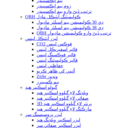
بيم ايڪسپينڊر
زوم بيم ايڪسپينڊر
ترتيب ڏيڻ وارو بيم ايڪسپينڊر
QBH ڪوليميٽنگ آپٽيڪل ماڊل
ڊي 30 ڪوليميشن بيم اسپلٽر ماڊيول
ڊي 38 ڪوليميشن بيم اسپلٽر ماڊيول
QBH ترتيب ڏيڻ وارو ڪوليميشن ماڊيول
ليزر آپٽيڪل لينس
CO2 فوڪس لينس
فائبر اسفيريڪل لينس
فائبر فوڪسنگ لينس
فائبر ڪوليميٽنگ لينس
حفاظتي لينس
آئيني کي ظاهر ڪريو
ZnSe ونڊوز
بيم ڪمبينرز
گيولو اسڪينر هيڊ
ويلڊنگ لاءِ گيلوو اسڪينر هيڊ
صفائي لاءِ گيلوو اسڪينر هيڊ
3D پرنٽر لاءِ گيلوو اسڪينر هيڊ
مارڪنگ لاءِ گيلوو اسڪينر هيڊ
ليزر پروسيسنگ سر
ليزر اسڪينر ويلڊنگ هيڊ
ليزر اسڪينر صفائي سر