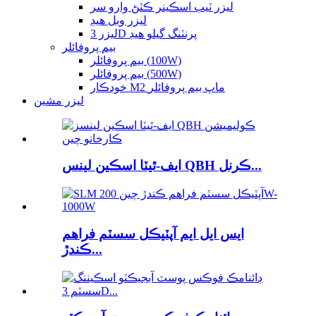
ليزر ٽيب اسڪينر ڪٽڻ وارو سر
ليزر وبل هيڊ
ليزر 3D پرنٽنگ گيلو هيڊ
بيم پروفائلر
بيم پروفائلر (100W)
بيم پروفائلر (500W)
خودڪار M2 ماپ بيم پروفائلر
ليزر مشين
ايف-ٿيٽا اسڪين لينس QBH ڪرنل...
ايس ايل ايم آپٽيڪل سسٽم فراهم
ڪندڙ...