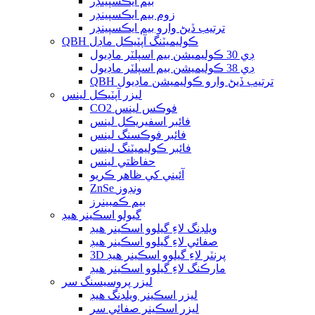
بيم ايڪسپينڊر
زوم بيم ايڪسپينڊر
ترتيب ڏيڻ وارو بيم ايڪسپينڊر
QBH ڪوليميٽنگ آپٽيڪل ماڊل
ڊي 30 ڪوليميشن بيم اسپلٽر ماڊيول
ڊي 38 ڪوليميشن بيم اسپلٽر ماڊيول
QBH ترتيب ڏيڻ وارو ڪوليميشن ماڊيول
ليزر آپٽيڪل لينس
CO2 فوڪس لينس
فائبر اسفيريڪل لينس
فائبر فوڪسنگ لينس
فائبر ڪوليميٽنگ لينس
حفاظتي لينس
آئيني کي ظاهر ڪريو
ZnSe ونڊوز
بيم ڪمبينرز
گيولو اسڪينر هيڊ
ويلڊنگ لاءِ گيلوو اسڪينر هيڊ
صفائي لاءِ گيلوو اسڪينر هيڊ
3D پرنٽر لاءِ گيلوو اسڪينر هيڊ
مارڪنگ لاءِ گيلوو اسڪينر هيڊ
ليزر پروسيسنگ سر
ليزر اسڪينر ويلڊنگ هيڊ
ليزر اسڪينر صفائي سر