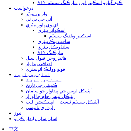
VIN ڪوڊ گيلوو اسڪينر ليزر مارڪنگ سسٽم
درخواست
وار پن موٽر
آئي جي بي ٽي
اي وي پاور بيٽري
اسڪوائر بيٽري
اسڪينر ويلڊنگ سسٽم
سافٽ پيڪ بيٽري
سلنڈريڪل بيٽري
VIN مارڪنگ
هائيڊروجن فيول سيل
اضافي پيداوار
فوٽو وولٽڪ انڊسٽري
اسان جي باري ۾
اسان جي باري ۾
ڪمپني جي تاريخ
آپٽيڪل لينس جي پيداوار جو سامان
آپٽيڪل لينس جاچ جا اوزار
آپٽيڪل سسٽم ٽيسٽ ۽ ايپليڪيشن ليب
رازداري پاليسي
نيوز
اسان سان رابطو ڪريو
中文