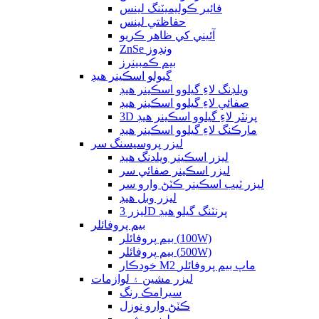
فائبر ڪوليميٽنگ لينس
حفاظتي لينس
آئيني کي ظاهر ڪريو
ZnSe ونڊوز
بيم ڪمبينرز
گيولو اسڪينر هيڊ
ويلڊنگ لاءِ گيلوو اسڪينر هيڊ
صفائي لاءِ گيلوو اسڪينر هيڊ
3D پرنٽر لاءِ گيلوو اسڪينر هيڊ
مارڪنگ لاءِ گيلوو اسڪينر هيڊ
ليزر پروسيسنگ سر
ليزر اسڪينر ويلڊنگ هيڊ
ليزر اسڪينر صفائي سر
ليزر ٽيب اسڪينر ڪٽڻ وارو سر
ليزر وبل هيڊ
ليزر 3D پرنٽنگ گيلو هيڊ
بيم پروفائلر
بيم پروفائلر (100W)
بيم پروفائلر (500W)
خودڪار M2 ماپ بيم پروفائلر
ليزر مشين ۽ لوازمات
سيرامڪ رنگ
ڪٽڻ وارو نوزل