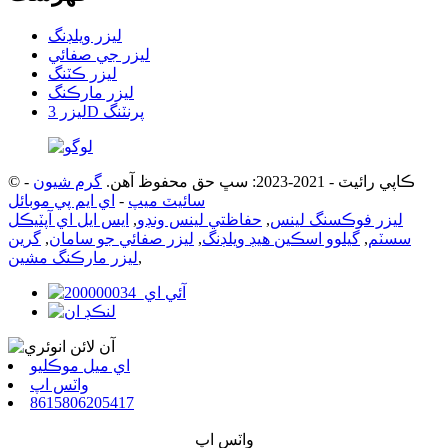
ليزر ويلڊنگ
ليزر جي صفائي
ليزر ڪٽنگ
ليزر مارڪنگ
ليزر 3D پرنٽنگ
© ڪاپي رائيٽ - 2021-2023: سڀ حق محفوظ آهن.
گرم شيون
-
سائيٽ ميپ
-
اي ايم پي موبائل
ليزر فوڪسنگ لينس
,
حفاظتي لينس ونڊو
,
ايس ايل اي آپٽيڪل
سسٽم
,
گيلوو اسڪين هيڊ ويلڊنگ
,
ليزر صفائي جو سامان
,
گرين
,
ليزر مارڪنگ مشين
اي ميل موڪليو
واٽس اپ
8615806205417
واٽس اپ