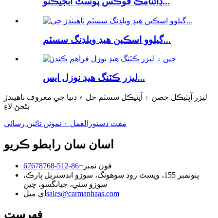
ڊائنامڪ فوڪس پوسٽ آبجيڪٽو...
گيلوو اسڪين هيڊ ويلڊنگ سسٽم...
ليزر ڪٽنگ هيڊ نوزل ​​ايس...
ليزر آپٽيڪل حصن ۽ آپٽيڪل سسٽم حل ۾ دنيا جي معروف ٺاهيندڙ
بڻجڻ لاءِ
مفت دستورالعمل ۽ نمونن تائين رسائي
اسان سان رابطو ڪريو
فون نمبر
+86-512-67678768
پتو
نمبر 155، ويسٽ روڊ سوهونگ، سوزو انڊسٽريل پارڪ،
سوزو سٽي، جيانگسو، چين
sales@carmanhaas.com
اي ميل
فهرست