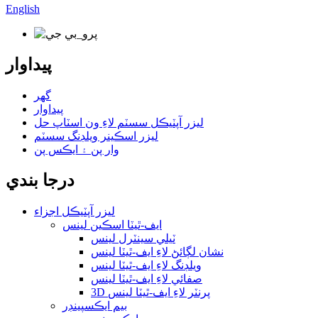
English
پيداوار
گھر
پيداوار
ليزر آپٽيڪل سسٽم لاءِ ون اسٽاپ حل
ليزر اسڪينر ويلڊنگ سسٽم
وار پن ۽ ايڪس پن
درجا بندي
ليزر آپٽيڪل اجزاء
ايف-ٿيٽا اسڪين لينس
ٽيلي سينٽرل لينس
نشان لڳائڻ لاءِ ايف-ٿيٽا لينس
ويلڊنگ لاءِ ايف-ٿيٽا لينس
صفائي لاءِ ايف-ٿيٽا لينس
3D پرنٽر لاءِ ايف-ٿيٽا لينس
بيم ايڪسپينڊر