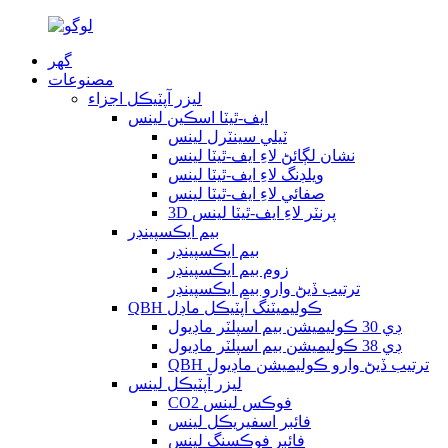
گھر
مصنوعات
ليزر آپٽيڪل اجزاء
ايف-ٿيٽا اسڪين لينس
ٽيلي سينٽرل لينس
نشان لڳائڻ لاءِ ايف-ٿيٽا لينس
ويلڊنگ لاءِ ايف-ٿيٽا لينس
صفائي لاءِ ايف-ٿيٽا لينس
3D پرنٽر لاءِ ايف-ٿيٽا لينس
بيم ايڪسپينڊر
بيم ايڪسپينڊر
زوم بيم ايڪسپينڊر
ترتيب ڏيڻ وارو بيم ايڪسپينڊر
QBH ڪوليميٽنگ آپٽيڪل ماڊل
ڊي 30 ڪوليميشن بيم اسپلٽر ماڊيول
ڊي 38 ڪوليميشن بيم اسپلٽر ماڊيول
QBH ترتيب ڏيڻ وارو ڪوليميشن ماڊيول
ليزر آپٽيڪل لينس
CO2 فوڪس لينس
فائبر اسفيريڪل لينس
فائبر فوڪسنگ لينس