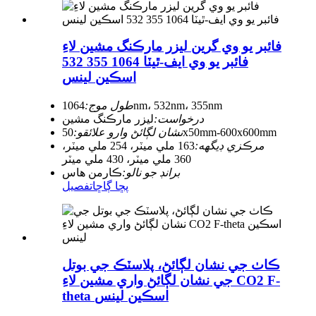
فائبر يو وي گرين ليزر مارڪنگ مشين لاءِ
فائبر يو وي ايف-ٿيٽا 1064 355 532
اسڪين لينس
1064nm، 532nm، 355nm
طول موج:
درخواست:
ليزر مارڪنگ مشين
50x50mm-600x600mm
نشان لڳائڻ وارو علائقو:
مرڪزي ڊيگهه:
163 ملي ميٽر، 254 ملي ميٽر،
360 ملي ميٽر، 430 ملي ميٽر
برانڊ جو نالو:
ڪارمن هاس
پڇا ڳاڇا
تفصيل
ڪاٺ جي نشان لڳائڻ، پلاسٽڪ جي بوتل
جي نشان لڳائڻ واري مشين لاءِ CO2 F-
theta اسڪين لينس