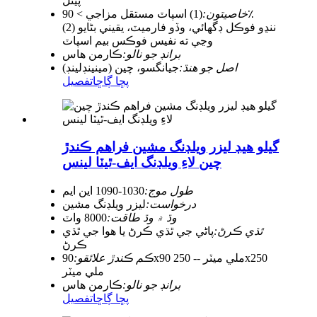
پينل
(1) اسپاٽ مستقل مزاجي > 90٪
خاصيتون:
(2) ننڍو فوڪل ڊگھائي، وڏو فارميٽ، يقيني بڻايو
وڃي ته نفيس فوڪس بيم اسپاٽ
برانڊ جو نالو:
ڪارمن هاس
اصل جو هنڌ:
جيانگسو، چين (مينينڊلينڊ)
پڇا ڳاڇا
تفصيل
گيلو هيڊ ليزر ويلڊنگ مشين فراهم ڪندڙ
چين لاءِ ويلڊنگ ايف-ٿيٽا لينس
طول موج:
1030-1090 اين ايم
درخواست:
ليزر ويلڊنگ مشين
وڌ ۾ وڌ طاقت:
8000 واٽ
ٿڌي ڪرڻ:
پاڻي جي ٿڌي ڪرڻ يا هوا جي ٿڌي
ڪرڻ
ڪم ڪندڙ علائقو:
90x90 ملي ميٽر -- 250x250
ملي ميٽر
برانڊ جو نالو:
ڪارمن هاس
پڇا ڳاڇا
تفصيل