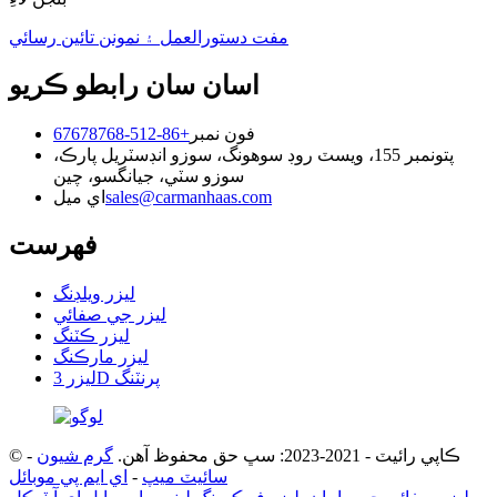
مفت دستورالعمل ۽ نمونن تائين رسائي
اسان سان رابطو ڪريو
فون نمبر
+86-512-67678768
پتو
نمبر 155، ويسٽ روڊ سوهونگ، سوزو انڊسٽريل پارڪ،
سوزو سٽي، جيانگسو، چين
sales@carmanhaas.com
اي ميل
فهرست
ليزر ويلڊنگ
ليزر جي صفائي
ليزر ڪٽنگ
ليزر مارڪنگ
ليزر 3D پرنٽنگ
© ڪاپي رائيٽ - 2021-2023: سڀ حق محفوظ آهن.
گرم شيون
-
سائيٽ ميپ
-
اي ايم پي موبائل