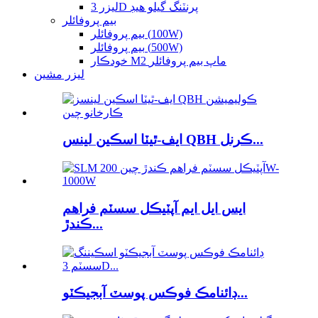
ليزر 3D پرنٽنگ گيلو هيڊ
بيم پروفائلر
بيم پروفائلر (100W)
بيم پروفائلر (500W)
خودڪار M2 ماپ بيم پروفائلر
ليزر مشين
ايف-ٿيٽا اسڪين لينس QBH ڪرنل...
ايس ايل ايم آپٽيڪل سسٽم فراهم
ڪندڙ...
ڊائنامڪ فوڪس پوسٽ آبجيڪٽو...