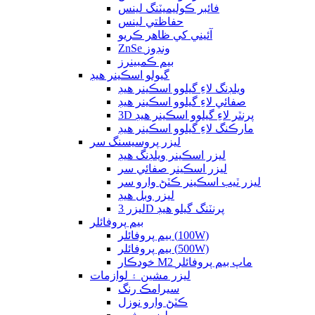
فائبر ڪوليميٽنگ لينس
حفاظتي لينس
آئيني کي ظاهر ڪريو
ZnSe ونڊوز
بيم ڪمبينرز
گيولو اسڪينر هيڊ
ويلڊنگ لاءِ گيلوو اسڪينر هيڊ
صفائي لاءِ گيلوو اسڪينر هيڊ
3D پرنٽر لاءِ گيلوو اسڪينر هيڊ
مارڪنگ لاءِ گيلوو اسڪينر هيڊ
ليزر پروسيسنگ سر
ليزر اسڪينر ويلڊنگ هيڊ
ليزر اسڪينر صفائي سر
ليزر ٽيب اسڪينر ڪٽڻ وارو سر
ليزر وبل هيڊ
ليزر 3D پرنٽنگ گيلو هيڊ
بيم پروفائلر
بيم پروفائلر (100W)
بيم پروفائلر (500W)
خودڪار M2 ماپ بيم پروفائلر
ليزر مشين ۽ لوازمات
سيرامڪ رنگ
ڪٽڻ وارو نوزل