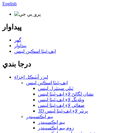
English
پيداوار
گھر
پيداوار
ايف-ٿيٽا اسڪين لينس
درجا بندي
ليزر آپٽيڪل اجزاء
ايف-ٿيٽا اسڪين لينس
ٽيلي سينٽرل لينس
نشان لڳائڻ لاءِ ايف-ٿيٽا لينس
ويلڊنگ لاءِ ايف-ٿيٽا لينس
صفائي لاءِ ايف-ٿيٽا لينس
3D پرنٽر لاءِ ايف-ٿيٽا لينس
بيم ايڪسپينڊر
بيم ايڪسپينڊر
زوم بيم ايڪسپينڊر