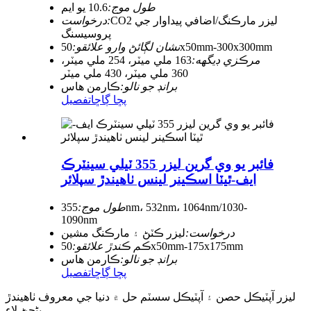
طول موج:
10.6 يو ايم
CO2 ليزر مارڪنگ/اضافي پيداوار جي
درخواست:
پروسيسنگ
50x50mm-300x300mm
نشان لڳائڻ وارو علائقو:
مرڪزي ڊيگهه:
163 ملي ميٽر، 254 ملي ميٽر،
360 ملي ميٽر، 430 ملي ميٽر
برانڊ جو نالو:
ڪارمن هاس
پڇا ڳاڇا
تفصيل
فائبر يو وي گرين ليزر 355 ٽيلي سينٽرڪ
ايف-ٿيٽا اسڪينر لينس ٺاهيندڙ سپلائر
طول موج:
355nm، 532nm، 1064nm/1030-
1090nm
درخواست:
ليزر ڪٽڻ ۽ مارڪنگ مشين
50x50mm-175x175mm
ڪم ڪندڙ علائقو:
برانڊ جو نالو:
ڪارمن هاس
پڇا ڳاڇا
تفصيل
ليزر آپٽيڪل حصن ۽ آپٽيڪل سسٽم حل ۾ دنيا جي معروف ٺاهيندڙ
بڻجڻ لاءِ