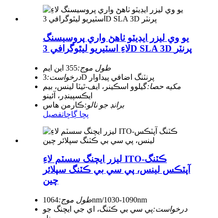
يو وي ليزر ايڊيٽو ٺاهڻ واري پروسيسنگ
لاءِ اسٽيريو ليٿوگرافي 3D SLA 3D پرنٽر
طول موج:
355 اين ايم
3D پرنٽنگ اضافي پيداوار
درخواست:
مکيه حصا:
گيلوو اسڪينر، ايف-ٿيٽا لينس، بيم
ايڪسپينڊر، آئينو
برانڊ جو نالو:
ڪارمن هاس
پڇا ڳاڇا
تفصيل
ليزر ايچنگ سسٽم لاءِ ITO-ڪٽنگ
آپٽڪس لينس، پي سي بي ڪٽنگ سپلائر
چين
1064nm/1030-1090nm
طول موج:
درخواست:
پي سي بي ڪٽنگ، اي جي ايچنگ جو