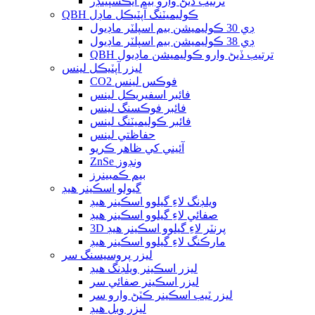
ترتيب ڏيڻ وارو بيم ايڪسپينڊر
QBH ڪوليميٽنگ آپٽيڪل ماڊل
ڊي 30 ڪوليميشن بيم اسپلٽر ماڊيول
ڊي 38 ڪوليميشن بيم اسپلٽر ماڊيول
QBH ترتيب ڏيڻ وارو ڪوليميشن ماڊيول
ليزر آپٽيڪل لينس
CO2 فوڪس لينس
فائبر اسفيريڪل لينس
فائبر فوڪسنگ لينس
فائبر ڪوليميٽنگ لينس
حفاظتي لينس
آئيني کي ظاهر ڪريو
ZnSe ونڊوز
بيم ڪمبينرز
گيولو اسڪينر هيڊ
ويلڊنگ لاءِ گيلوو اسڪينر هيڊ
صفائي لاءِ گيلوو اسڪينر هيڊ
3D پرنٽر لاءِ گيلوو اسڪينر هيڊ
مارڪنگ لاءِ گيلوو اسڪينر هيڊ
ليزر پروسيسنگ سر
ليزر اسڪينر ويلڊنگ هيڊ
ليزر اسڪينر صفائي سر
ليزر ٽيب اسڪينر ڪٽڻ وارو سر
ليزر وبل هيڊ