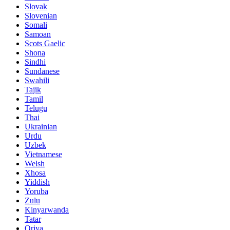
Slovak
Slovenian
Somali
Samoan
Scots Gaelic
Shona
Sindhi
Sundanese
Swahili
Tajik
Tamil
Telugu
Thai
Ukrainian
Urdu
Uzbek
Vietnamese
Welsh
Xhosa
Yiddish
Yoruba
Zulu
Kinyarwanda
Tatar
Oriya