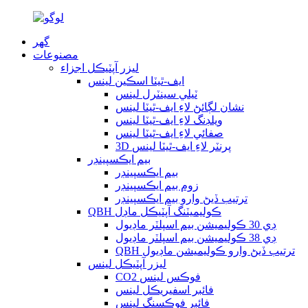
گھر
مصنوعات
ليزر آپٽيڪل اجزاء
ايف-ٿيٽا اسڪين لينس
ٽيلي سينٽرل لينس
نشان لڳائڻ لاءِ ايف-ٿيٽا لينس
ويلڊنگ لاءِ ايف-ٿيٽا لينس
صفائي لاءِ ايف-ٿيٽا لينس
3D پرنٽر لاءِ ايف-ٿيٽا لينس
بيم ايڪسپينڊر
بيم ايڪسپينڊر
زوم بيم ايڪسپينڊر
ترتيب ڏيڻ وارو بيم ايڪسپينڊر
QBH ڪوليميٽنگ آپٽيڪل ماڊل
ڊي 30 ڪوليميشن بيم اسپلٽر ماڊيول
ڊي 38 ڪوليميشن بيم اسپلٽر ماڊيول
QBH ترتيب ڏيڻ وارو ڪوليميشن ماڊيول
ليزر آپٽيڪل لينس
CO2 فوڪس لينس
فائبر اسفيريڪل لينس
فائبر فوڪسنگ لينس