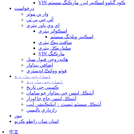
VIN ڪوڊ گيلوو اسڪينر ليزر مارڪنگ سسٽم
درخواست
وار پن موٽر
آئي جي بي ٽي
اي وي پاور بيٽري
اسڪوائر بيٽري
اسڪينر ويلڊنگ سسٽم
سافٽ پيڪ بيٽري
سلنڈريڪل بيٽري
VIN مارڪنگ
هائيڊروجن فيول سيل
اضافي پيداوار
فوٽو وولٽڪ انڊسٽري
اسان جي باري ۾
اسان جي باري ۾
ڪمپني جي تاريخ
آپٽيڪل لينس جي پيداوار جو سامان
آپٽيڪل لينس جاچ جا اوزار
آپٽيڪل سسٽم ٽيسٽ ۽ ايپليڪيشن ليب
رازداري پاليسي
نيوز
اسان سان رابطو ڪريو
中文