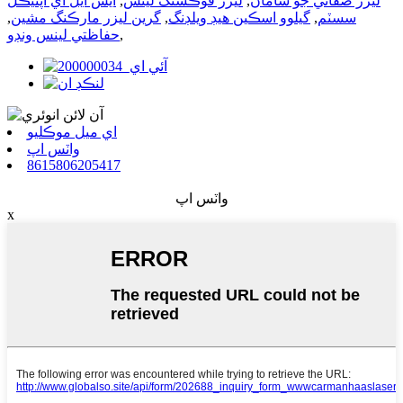
ليزر صفائي جو سامان
,
ليزر فوڪسنگ لينس
,
ايس ايل اي آپٽيڪل
سسٽم
,
گيلوو اسڪين هيڊ ويلڊنگ
,
گرين ليزر مارڪنگ مشين
,
,
حفاظتي لينس ونڊو
اي ميل موڪليو
واٽس اپ
8615806205417
واٽس اپ
x