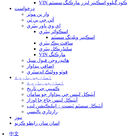
VIN ڪوڊ گيلوو اسڪينر ليزر مارڪنگ سسٽم
درخواست
وار پن موٽر
آئي جي بي ٽي
اي وي پاور بيٽري
اسڪوائر بيٽري
اسڪينر ويلڊنگ سسٽم
سافٽ پيڪ بيٽري
سلنڈريڪل بيٽري
VIN مارڪنگ
هائيڊروجن فيول سيل
اضافي پيداوار
فوٽو وولٽڪ انڊسٽري
اسان جي باري ۾
اسان جي باري ۾
ڪمپني جي تاريخ
آپٽيڪل لينس جي پيداوار جو سامان
آپٽيڪل لينس جاچ جا اوزار
آپٽيڪل سسٽم ٽيسٽ ۽ ايپليڪيشن ليب
رازداري پاليسي
نيوز
اسان سان رابطو ڪريو
中文