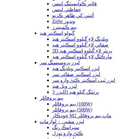
فائبر ڪوليميٽنگ لينس
حفاظتي لينس
آئيني کي ظاهر ڪريو
ZnSe ونڊوز
بيم ڪمبينرز
گيولو اسڪينر هيڊ
ويلڊنگ لاءِ گيلوو اسڪينر هيڊ
صفائي لاءِ گيلوو اسڪينر هيڊ
3D پرنٽر لاءِ گيلوو اسڪينر هيڊ
مارڪنگ لاءِ گيلوو اسڪينر هيڊ
ليزر پروسيسنگ سر
ليزر اسڪينر ويلڊنگ هيڊ
ليزر اسڪينر صفائي سر
ليزر ٽيب اسڪينر ڪٽڻ وارو سر
ليزر وبل هيڊ
ليزر 3D پرنٽنگ گيلو هيڊ
بيم پروفائلر
بيم پروفائلر (100W)
بيم پروفائلر (500W)
خودڪار M2 ماپ بيم پروفائلر
ليزر مشين ۽ لوازمات
سيرامڪ رنگ
ڪٽڻ وارو نوزل