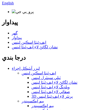
English
پيداوار
گھر
پيداوار
ايف-ٿيٽا اسڪين لينس
نشان لڳائڻ لاءِ ايف-ٿيٽا لينس
درجا بندي
ليزر آپٽيڪل اجزاء
ايف-ٿيٽا اسڪين لينس
ٽيلي سينٽرل لينس
نشان لڳائڻ لاءِ ايف-ٿيٽا لينس
ويلڊنگ لاءِ ايف-ٿيٽا لينس
صفائي لاءِ ايف-ٿيٽا لينس
3D پرنٽر لاءِ ايف-ٿيٽا لينس
بيم ايڪسپينڊر
بيم ايڪسپينڊر