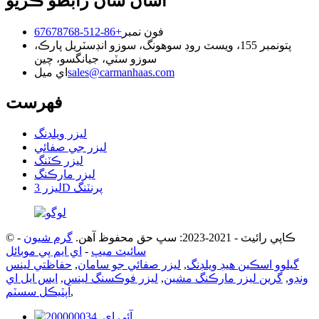
اسان سان رابطو ڪريو
فون نمبر
+86-512-67678768
پتو
نمبر 155، ويسٽ روڊ سوهونگ، سوزو انڊسٽريل پارڪ،
سوزو سٽي، جيانگسو، چين
sales@carmanhaas.com
اي ميل
فهرست
ليزر ويلڊنگ
ليزر جي صفائي
ليزر ڪٽنگ
ليزر مارڪنگ
ليزر 3D پرنٽنگ
© ڪاپي رائيٽ - 2021-2023: سڀ حق محفوظ آهن.
گرم شيون
-
سائيٽ ميپ
-
اي ايم پي موبائل
گيلوو اسڪين هيڊ ويلڊنگ
,
ليزر صفائي جو سامان
,
حفاظتي لينس
ونڊو
,
گرين ليزر مارڪنگ مشين
,
ليزر فوڪسنگ لينس
,
ايس ايل اي
,
آپٽيڪل سسٽم