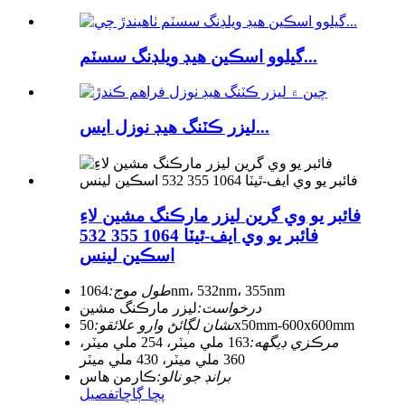
گيلوو اسڪين هيڊ ويلڊنگ سسٽم...
ليزر ڪٽنگ هيڊ نوزل ​​ايس...
فائبر يو وي گرين ليزر مارڪنگ مشين لاءِ
فائبر يو وي ايف-ٿيٽا 1064 355 532
اسڪين لينس
1064nm، 532nm، 355nm
طول موج:
درخواست:
ليزر مارڪنگ مشين
50x50mm-600x600mm
نشان لڳائڻ وارو علائقو:
مرڪزي ڊيگهه:
163 ملي ميٽر، 254 ملي ميٽر،
360 ملي ميٽر، 430 ملي ميٽر
برانڊ جو نالو:
ڪارمن هاس
پڇا ڳاڇا
تفصيل