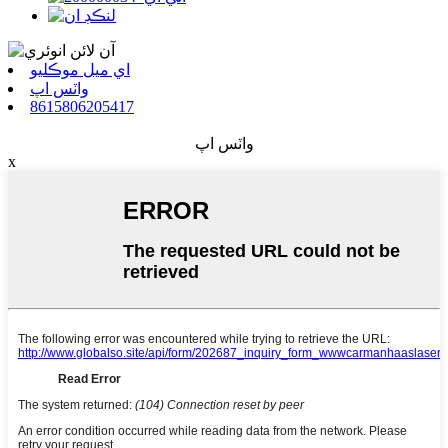
اي ميل موڪليو
واٽس اپ
8615806205417
واٽس اپ
x