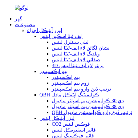
گھر
مصنوعات
ليزر آپٽيڪل اجزاء
ايف-ٿيٽا اسڪين لينس
ٽيلي سينٽرل لينس
نشان لڳائڻ لاءِ ايف-ٿيٽا لينس
ويلڊنگ لاءِ ايف-ٿيٽا لينس
صفائي لاءِ ايف-ٿيٽا لينس
3D پرنٽر لاءِ ايف-ٿيٽا لينس
بيم ايڪسپينڊر
بيم ايڪسپينڊر
زوم بيم ايڪسپينڊر
ترتيب ڏيڻ وارو بيم ايڪسپينڊر
QBH ڪوليميٽنگ آپٽيڪل ماڊل
ڊي 30 ڪوليميشن بيم اسپلٽر ماڊيول
ڊي 38 ڪوليميشن بيم اسپلٽر ماڊيول
QBH ترتيب ڏيڻ وارو ڪوليميشن ماڊيول
ليزر آپٽيڪل لينس
CO2 فوڪس لينس
فائبر اسفيريڪل لينس
فائبر فوڪسنگ لينس