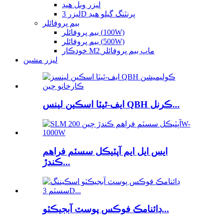
ليزر وبل هيڊ
ليزر 3D پرنٽنگ گيلو هيڊ
بيم پروفائلر
بيم پروفائلر (100W)
بيم پروفائلر (500W)
خودڪار M2 ماپ بيم پروفائلر
ليزر مشين
ايف-ٿيٽا اسڪين لينس QBH ڪرنل...
ايس ايل ايم آپٽيڪل سسٽم فراهم
ڪندڙ...
ڊائنامڪ فوڪس پوسٽ آبجيڪٽو...