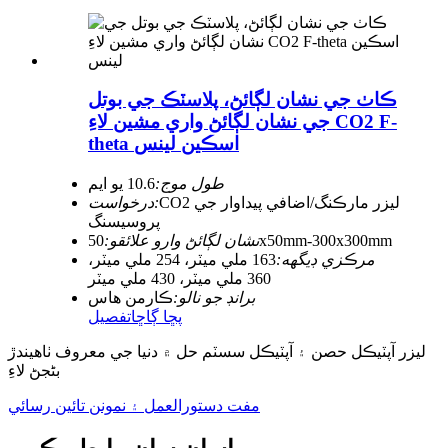
ڪاٺ جي نشان لڳائڻ، پلاسٽڪ جي بوتل
جي نشان لڳائڻ واري مشين لاءِ CO2 F-
theta اسڪين لينس
طول موج:
10.6 يو ايم
CO2 ليزر مارڪنگ/اضافي پيداوار جي
درخواست:
پروسيسنگ
50x50mm-300x300mm
نشان لڳائڻ وارو علائقو:
مرڪزي ڊيگهه:
163 ملي ميٽر، 254 ملي ميٽر،
360 ملي ميٽر، 430 ملي ميٽر
برانڊ جو نالو:
ڪارمن هاس
پڇا ڳاڇا
تفصيل
ليزر آپٽيڪل حصن ۽ آپٽيڪل سسٽم حل ۾ دنيا جي معروف ٺاهيندڙ
بڻجڻ لاءِ
مفت دستورالعمل ۽ نمونن تائين رسائي