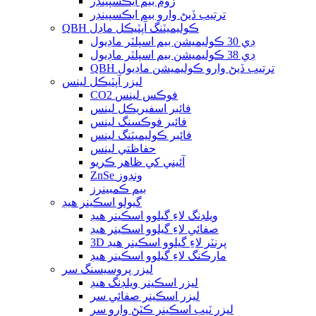
زوم بيم ايڪسپينڊر
ترتيب ڏيڻ وارو بيم ايڪسپينڊر
QBH ڪوليميٽنگ آپٽيڪل ماڊل
ڊي 30 ڪوليميشن بيم اسپلٽر ماڊيول
ڊي 38 ڪوليميشن بيم اسپلٽر ماڊيول
QBH ترتيب ڏيڻ وارو ڪوليميشن ماڊيول
ليزر آپٽيڪل لينس
CO2 فوڪس لينس
فائبر اسفيريڪل لينس
فائبر فوڪسنگ لينس
فائبر ڪوليميٽنگ لينس
حفاظتي لينس
آئيني کي ظاهر ڪريو
ZnSe ونڊوز
بيم ڪمبينرز
گيولو اسڪينر هيڊ
ويلڊنگ لاءِ گيلوو اسڪينر هيڊ
صفائي لاءِ گيلوو اسڪينر هيڊ
3D پرنٽر لاءِ گيلوو اسڪينر هيڊ
مارڪنگ لاءِ گيلوو اسڪينر هيڊ
ليزر پروسيسنگ سر
ليزر اسڪينر ويلڊنگ هيڊ
ليزر اسڪينر صفائي سر
ليزر ٽيب اسڪينر ڪٽڻ وارو سر