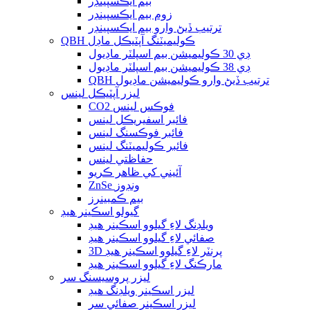
بيم ايڪسپينڊر
زوم بيم ايڪسپينڊر
ترتيب ڏيڻ وارو بيم ايڪسپينڊر
QBH ڪوليميٽنگ آپٽيڪل ماڊل
ڊي 30 ڪوليميشن بيم اسپلٽر ماڊيول
ڊي 38 ڪوليميشن بيم اسپلٽر ماڊيول
QBH ترتيب ڏيڻ وارو ڪوليميشن ماڊيول
ليزر آپٽيڪل لينس
CO2 فوڪس لينس
فائبر اسفيريڪل لينس
فائبر فوڪسنگ لينس
فائبر ڪوليميٽنگ لينس
حفاظتي لينس
آئيني کي ظاهر ڪريو
ZnSe ونڊوز
بيم ڪمبينرز
گيولو اسڪينر هيڊ
ويلڊنگ لاءِ گيلوو اسڪينر هيڊ
صفائي لاءِ گيلوو اسڪينر هيڊ
3D پرنٽر لاءِ گيلوو اسڪينر هيڊ
مارڪنگ لاءِ گيلوو اسڪينر هيڊ
ليزر پروسيسنگ سر
ليزر اسڪينر ويلڊنگ هيڊ
ليزر اسڪينر صفائي سر