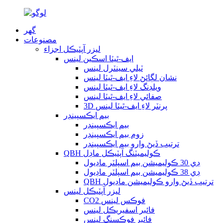
گھر
مصنوعات
ليزر آپٽيڪل اجزاء
ايف-ٿيٽا اسڪين لينس
ٽيلي سينٽرل لينس
نشان لڳائڻ لاءِ ايف-ٿيٽا لينس
ويلڊنگ لاءِ ايف-ٿيٽا لينس
صفائي لاءِ ايف-ٿيٽا لينس
3D پرنٽر لاءِ ايف-ٿيٽا لينس
بيم ايڪسپينڊر
بيم ايڪسپينڊر
زوم بيم ايڪسپينڊر
ترتيب ڏيڻ وارو بيم ايڪسپينڊر
QBH ڪوليميٽنگ آپٽيڪل ماڊل
ڊي 30 ڪوليميشن بيم اسپلٽر ماڊيول
ڊي 38 ڪوليميشن بيم اسپلٽر ماڊيول
QBH ترتيب ڏيڻ وارو ڪوليميشن ماڊيول
ليزر آپٽيڪل لينس
CO2 فوڪس لينس
فائبر اسفيريڪل لينس
فائبر فوڪسنگ لينس