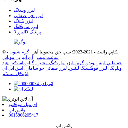
ليزر ويلڊنگ
ليزر جي صفائي
ليزر ڪٽنگ
ليزر مارڪنگ
ليزر 3D پرنٽنگ
© ڪاپي رائيٽ - 2021-2023: سڀ حق محفوظ آهن.
گرم شيون
-
سائيٽ ميپ
-
اي ايم پي موبائل
حفاظتي لينس ونڊو
,
گرين ليزر مارڪنگ مشين
,
گيلوو اسڪين هيڊ
ويلڊنگ
,
ليزر فوڪسنگ لينس
,
ليزر صفائي جو سامان
,
ايس ايل اي
,
آپٽيڪل سسٽم
اي ميل موڪليو
واٽس اپ
8615806205417
واٽس اپ