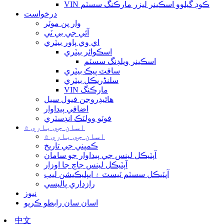
VIN ڪوڊ گيلوو اسڪينر ليزر مارڪنگ سسٽم
درخواست
وار پن موٽر
آئي جي بي ٽي
اي وي پاور بيٽري
اسڪوائر بيٽري
اسڪينر ويلڊنگ سسٽم
سافٽ پيڪ بيٽري
سلنڈريڪل بيٽري
VIN مارڪنگ
هائيڊروجن فيول سيل
اضافي پيداوار
فوٽو وولٽڪ انڊسٽري
اسان جي باري ۾
اسان جي باري ۾
ڪمپني جي تاريخ
آپٽيڪل لينس جي پيداوار جو سامان
آپٽيڪل لينس جاچ جا اوزار
آپٽيڪل سسٽم ٽيسٽ ۽ ايپليڪيشن ليب
رازداري پاليسي
نيوز
اسان سان رابطو ڪريو
中文