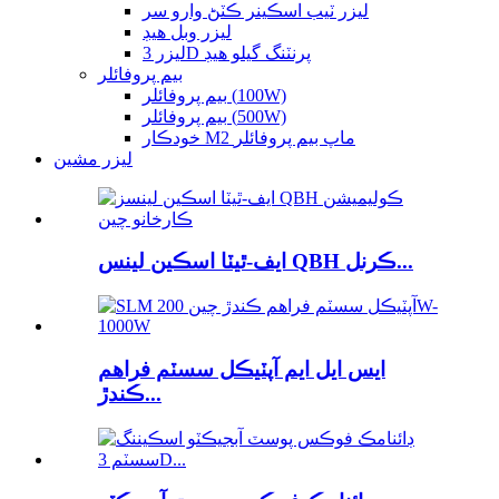
ليزر ٽيب اسڪينر ڪٽڻ وارو سر
ليزر وبل هيڊ
ليزر 3D پرنٽنگ گيلو هيڊ
بيم پروفائلر
بيم پروفائلر (100W)
بيم پروفائلر (500W)
خودڪار M2 ماپ بيم پروفائلر
ليزر مشين
ايف-ٿيٽا اسڪين لينس QBH ڪرنل...
ايس ايل ايم آپٽيڪل سسٽم فراهم
ڪندڙ...