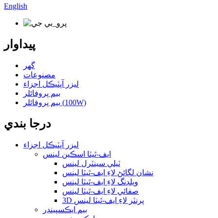
English
پيداوار
گھر
مصنوعات
ليزر آپٽيڪل اجزاء
بيم پروفائلر
بيم پروفائلر (100W)
درجا بندي
ليزر آپٽيڪل اجزاء
ايف-ٿيٽا اسڪين لينس
ٽيلي سينٽرل لينس
نشان لڳائڻ لاءِ ايف-ٿيٽا لينس
ويلڊنگ لاءِ ايف-ٿيٽا لينس
صفائي لاءِ ايف-ٿيٽا لينس
3D پرنٽر لاءِ ايف-ٿيٽا لينس
بيم ايڪسپينڊر