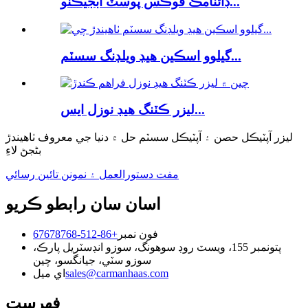
ڊائنامڪ فوڪس پوسٽ آبجيڪٽو...
گيلوو اسڪين هيڊ ويلڊنگ سسٽم...
ليزر ڪٽنگ هيڊ نوزل ​​ايس...
ليزر آپٽيڪل حصن ۽ آپٽيڪل سسٽم حل ۾ دنيا جي معروف ٺاهيندڙ
بڻجڻ لاءِ
مفت دستورالعمل ۽ نمونن تائين رسائي
اسان سان رابطو ڪريو
فون نمبر
+86-512-67678768
پتو
نمبر 155، ويسٽ روڊ سوهونگ، سوزو انڊسٽريل پارڪ،
سوزو سٽي، جيانگسو، چين
sales@carmanhaas.com
اي ميل
فهرست