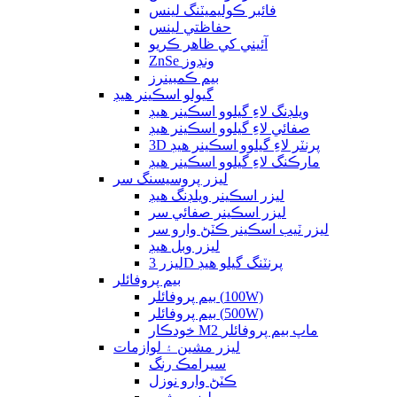
فائبر ڪوليميٽنگ لينس
حفاظتي لينس
آئيني کي ظاهر ڪريو
ZnSe ونڊوز
بيم ڪمبينرز
گيولو اسڪينر هيڊ
ويلڊنگ لاءِ گيلوو اسڪينر هيڊ
صفائي لاءِ گيلوو اسڪينر هيڊ
3D پرنٽر لاءِ گيلوو اسڪينر هيڊ
مارڪنگ لاءِ گيلوو اسڪينر هيڊ
ليزر پروسيسنگ سر
ليزر اسڪينر ويلڊنگ هيڊ
ليزر اسڪينر صفائي سر
ليزر ٽيب اسڪينر ڪٽڻ وارو سر
ليزر وبل هيڊ
ليزر 3D پرنٽنگ گيلو هيڊ
بيم پروفائلر
بيم پروفائلر (100W)
بيم پروفائلر (500W)
خودڪار M2 ماپ بيم پروفائلر
ليزر مشين ۽ لوازمات
سيرامڪ رنگ
ڪٽڻ وارو نوزل